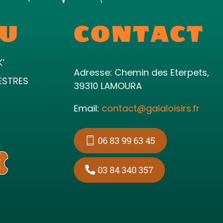
U
CONTACT
K’
Adresse: Chemin des Eterpets,
ESTRES
39310 LAMOURA
Email:
contact@gaialoisirs.fr
06 83 99 63 45
03 84 340 357