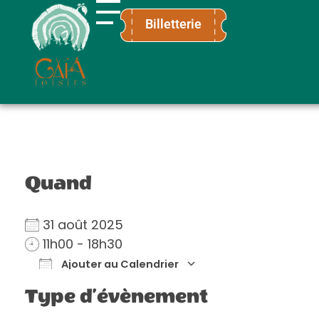
Billetterie
Gaïa Loisirs
Terre ludique et innovante pour tous
Quand
31 août 2025
11h00 - 18h30
Ajouter au Calendrier
Télécharger ICS
Calendrier Go
Type d’évènement