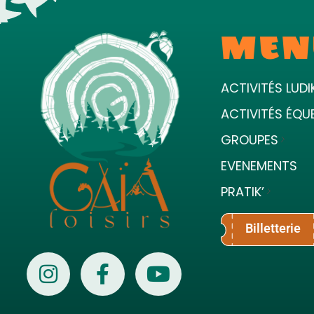
MEN
ACTIVITÉS LUDI
ACTIVITÉS ÉQU
GROUPES
EVENEMENTS
PRATIK’
Billetterie
Gaïa Loisirs
Terre ludique et innovante pour tous