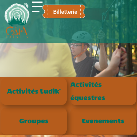
Billetterie
Gaïa Loisirs
Terre ludique et innovante pour tous
Activités
Activités Ludik'
équestres
Groupes
Evenements