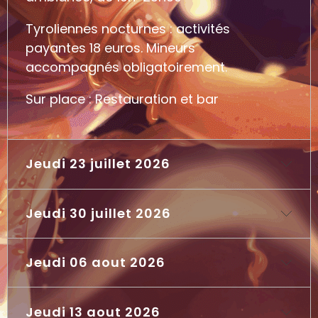
Tyroliennes nocturnes : activités
payantes 18 euros. Mineurs
accompagnés obligatoirement.
Sur place : Restauration et bar
Jeudi 23 juillet 2026
Jeudi 30 juillet 2026
19h00 : Apéro Ambiancé
21h00 : John et les Nonnes par la Cie Un
Jeudi 06 aout 2026
Soirée Jeux de Société avec la Boite Ludik
des Ces 4 !
! Des jeux pour tous dans la bonne
Un spectacle mêlant performance, cirque
ambiance, de 19h-23h00
Jeudi 13 aout 2026
19h00 : Apéro Ambiancé