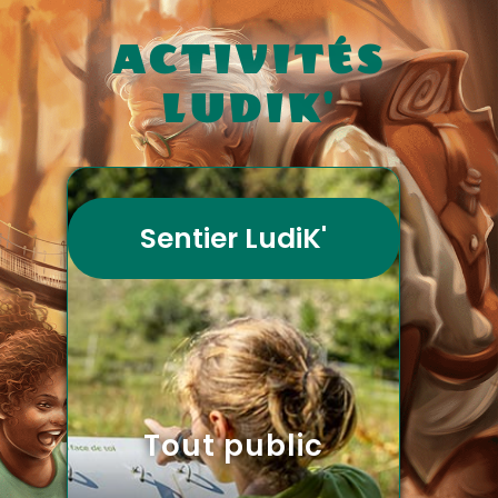
ACTIVITÉS
LUDIK'
Sentier LudiK'
Tout public