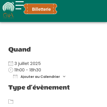
Billetterie
Gaïa Loisirs
Terre ludique et innovante pour tous
Quand
3 juillet 2025
11h00 - 18h30
Ajouter au Calendrier
Télécharger ICS
Calendrier Go
Type d’évènement