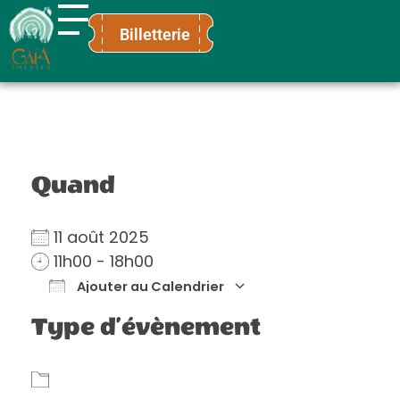
Billetterie
Gaïa Loisirs
Terre ludique et innovante pour tous
Quand
11 août 2025
11h00 - 18h00
Ajouter au Calendrier
Télécharger ICS
Calendrier Go
Type d’évènement