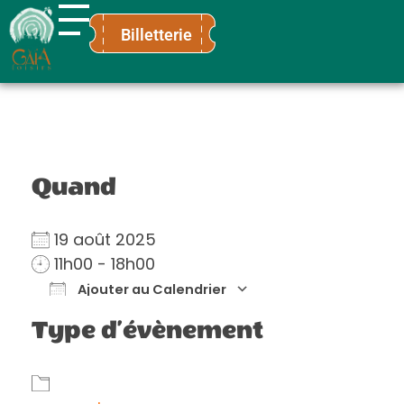
Billetterie
Gaïa Loisirs
Terre ludique et innovante pour tous
Quand
19 août 2025
11h00 - 18h00
Ajouter au Calendrier
Télécharger ICS
Calendrier Go
Type d’évènement