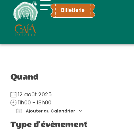
Billetterie
Gaïa Loisirs
Terre ludique et innovante pour tous
Quand
12 août 2025
11h00 - 18h00
Ajouter au Calendrier
Télécharger ICS
Calendrier Go
Type d’évènement