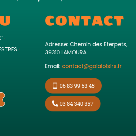
U
CONTACT
K’
Adresse: Chemin des Eterpets,
ESTRES
39310 LAMOURA
Email:
contact@gaialoisirs.fr
06 83 99 63 45
03 84 340 357