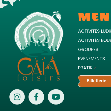
MEN
ACTIVITÉS LUDI
ACTIVITÉS ÉQU
GROUPES
EVENEMENTS
PRATIK’
Billetterie
Gaïa Loisirs
Terre ludique et innovante pour tous