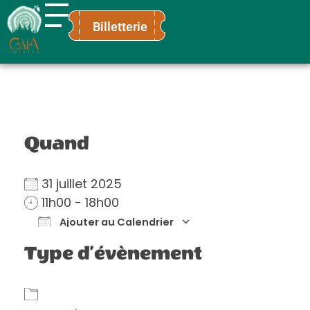
Billetterie
Gaïa Loisirs
Terre ludique et innovante pour tous
Quand
31 juillet 2025
11h00 - 18h00
Ajouter au Calendrier
Télécharger ICS
Calendrier Go
Type d’évènement