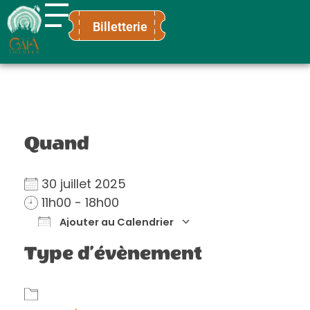
Billetterie
Gaïa Loisirs
Terre ludique et innovante pour tous
Quand
30 juillet 2025
11h00 - 18h00
Ajouter au Calendrier
Télécharger ICS
Calendrier Go
Type d’évènement