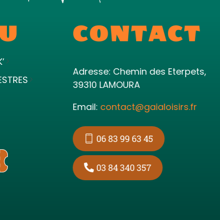
U
CONTACT
K’
Adresse: Chemin des Eterpets,
ESTRES
39310 LAMOURA
Email:
contact@gaialoisirs.fr
06 83 99 63 45
03 84 340 357