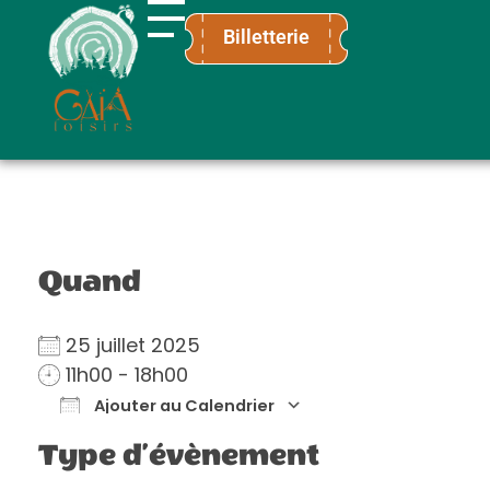
Billetterie
Gaïa Loisirs
Terre ludique et innovante pour tous
Quand
25 juillet 2025
11h00 - 18h00
Ajouter au Calendrier
Télécharger ICS
Calendrier Go
Type d’évènement