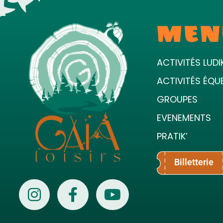
MEN
ACTIVITÉS LUDI
ACTIVITÉS ÉQU
GROUPES
EVENEMENTS
PRATIK’
Billetterie
Gaïa Loisirs
Terre ludique et innovante pour tous