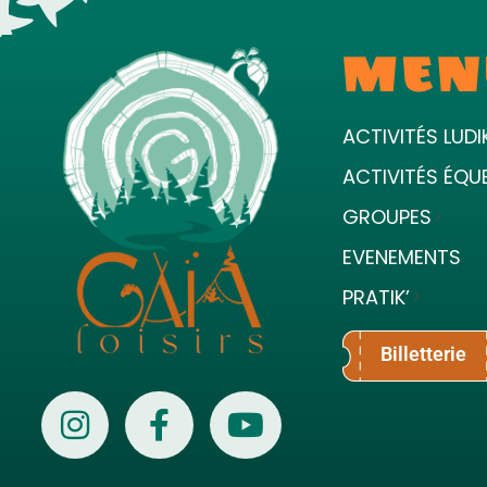
MEN
ACTIVITÉS LUDI
ACTIVITÉS ÉQU
GROUPES
EVENEMENTS
PRATIK’
Billetterie
Gaïa Loisirs
Terre ludique et innovante pour tous