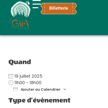
Billetterie
Gaïa Loisirs
Terre ludique et innovante pour tous
Quand
19 juillet 2025
11h00 - 18h00
Ajouter au Calendrier
Télécharger ICS
Calendrier Go
Type d’évènement