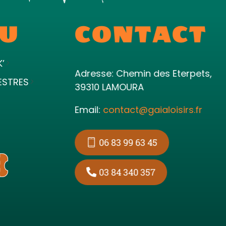
U
CONTACT
K’
Adresse: Chemin des Eterpets,
ESTRES
39310 LAMOURA
Email:
contact@gaialoisirs.fr
06 83 99 63 45
03 84 340 357