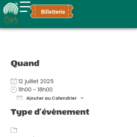
Billetterie
Gaïa Loisirs
Terre ludique et innovante pour tous
Quand
12 juillet 2025
11h00 - 18h00
Ajouter au Calendrier
Télécharger ICS
Calendrier Go
Type d’évènement