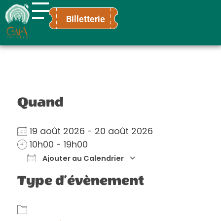
Billetterie
Gaïa Loisirs
Terre ludique et innovante pour tous
Quand
19 août 2026 - 20 août 2026
10h00 - 19h00
Ajouter au Calendrier
Télécharger ICS
Calendrier Go
Type d’évènement