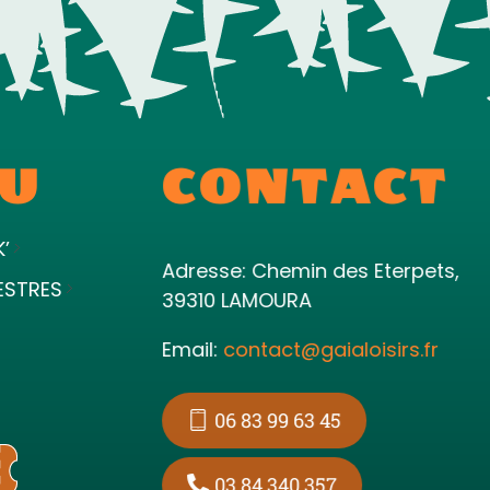
U
CONTACT
K’
Adresse: Chemin des Eterpets,
ESTRES
39310 LAMOURA
Email:
contact@gaialoisirs.fr
06 83 99 63 45
03 84 340 357