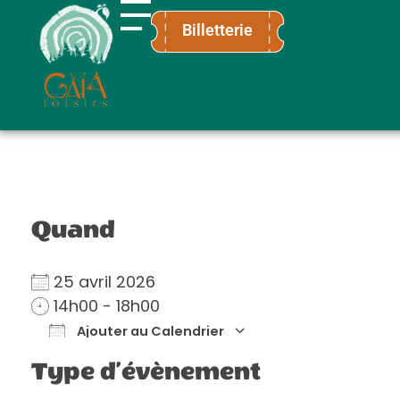
Billetterie
Gaïa Loisirs
Terre ludique et innovante pour tous
Quand
25 avril 2026
14h00 - 18h00
Ajouter au Calendrier
Télécharger ICS
Calendrier Go
Type d’évènement