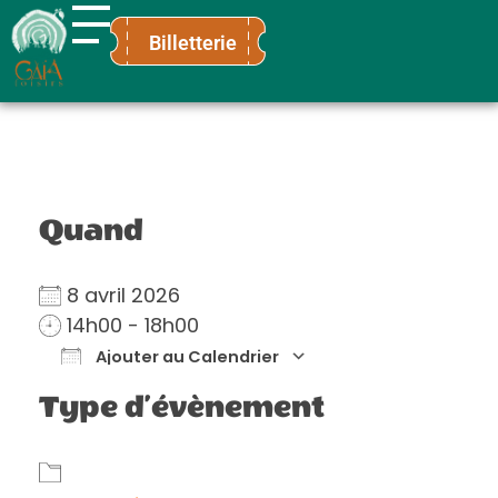
Billetterie
Gaïa Loisirs
Terre ludique et innovante pour tous
Quand
8 avril 2026
14h00 - 18h00
Ajouter au Calendrier
Télécharger ICS
Calendrier Go
Type d’évènement