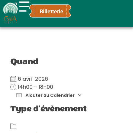
Billetterie
Gaïa Loisirs
Terre ludique et innovante pour tous
Quand
6 avril 2026
14h00 - 18h00
Ajouter au Calendrier
Télécharger ICS
Calendrier Go
Type d’évènement