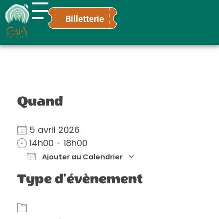
Billetterie
Gaïa Loisirs
Terre ludique et innovante pour tous
Quand
5 avril 2026
14h00 - 18h00
Ajouter au Calendrier
Télécharger ICS
Calendrier Go
Type d’évènement