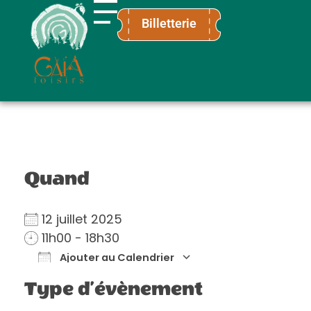
Billetterie
Gaïa Loisirs
Terre ludique et innovante pour tous
Quand
12 juillet 2025
11h00 - 18h30
Ajouter au Calendrier
Télécharger ICS
Calendrier Go
Type d’évènement