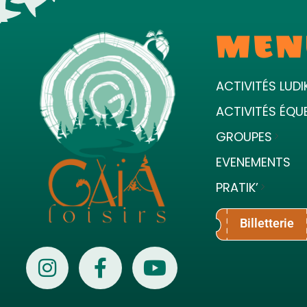
MEN
ACTIVITÉS LUDI
ACTIVITÉS ÉQU
GROUPES
EVENEMENTS
PRATIK’
Billetterie
Gaïa Loisirs
Terre ludique et innovante pour tous