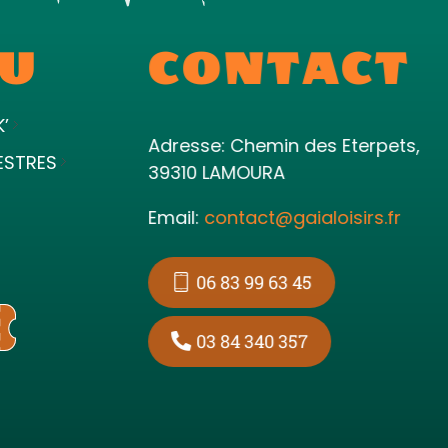
U
CONTACT
K’
Adresse: Chemin des Eterpets,
ESTRES
39310 LAMOURA
Email:
contact@gaialoisirs.fr
06 83 99 63 45
03 84 340 357