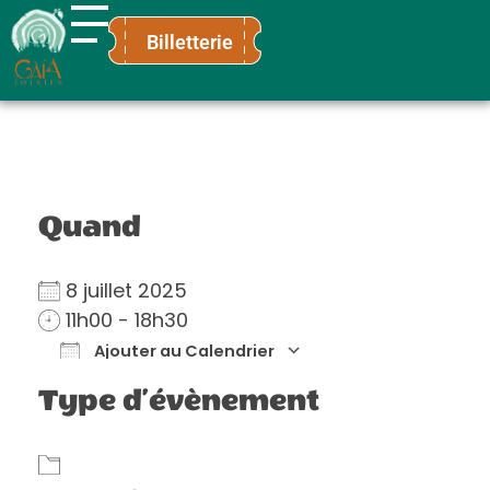
Billetterie
Gaïa Loisirs
Terre ludique et innovante pour tous
Quand
8 juillet 2025
11h00 - 18h30
Ajouter au Calendrier
Télécharger ICS
Calendrier Go
Type d’évènement