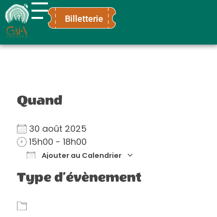
Billetterie
Gaïa Loisirs
Terre ludique et innovante pour tous
Quand
30 août 2025
15h00 - 18h00
Ajouter au Calendrier
Télécharger ICS
Calendrier Go
Type d’évènement