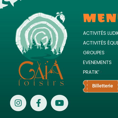
MEN
ACTIVITÉS LUDI
ACTIVITÉS ÉQU
GROUPES
EVENEMENTS
PRATIK’
Billetterie
Gaïa Loisirs
Terre ludique et innovante pour tous