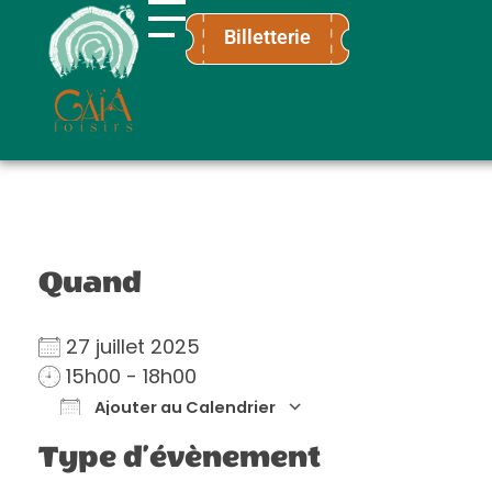
Billetterie
Gaïa Loisirs
Terre ludique et innovante pour tous
Quand
27 juillet 2025
15h00 - 18h00
Ajouter au Calendrier
Télécharger ICS
Calendrier Go
Type d’évènement