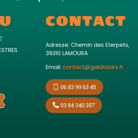
U
CONTACT
K’
Adresse: Chemin des Eterpets,
ESTRES
39310 LAMOURA
Email:
contact@gaialoisirs.fr
06 83 99 63 45
03 84 340 357