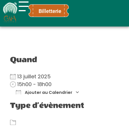
Billetterie
Gaïa Loisirs
Terre ludique et innovante pour tous
Quand
13 juillet 2025
15h00 - 18h00
Ajouter au Calendrier
Télécharger ICS
Calendrier Go
Type d’évènement