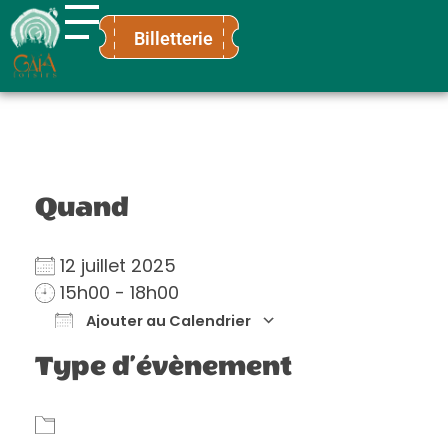
Billetterie
Gaïa Loisirs
Terre ludique et innovante pour tous
Quand
12 juillet 2025
15h00 - 18h00
Ajouter au Calendrier
Télécharger ICS
Calendrier Go
Type d’évènement