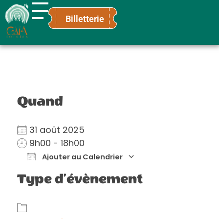
Billetterie
Gaïa Loisirs
Terre ludique et innovante pour tous
Quand
31 août 2025
9h00 - 18h00
Ajouter au Calendrier
Télécharger ICS
Calendrier Go
Type d’évènement