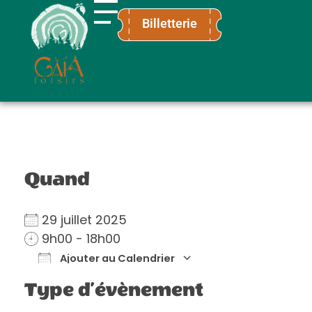
Billetterie
Gaïa Loisirs
Terre ludique et innovante pour tous
Quand
29 juillet 2025
9h00 - 18h00
Ajouter au Calendrier
Télécharger ICS
Calendrier Go
Type d’évènement