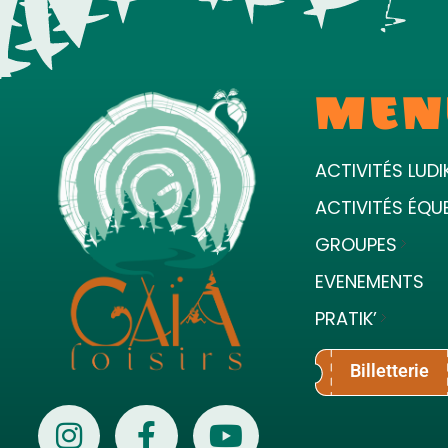
MEN
ACTIVITÉS LUDI
ACTIVITÉS ÉQU
GROUPES
EVENEMENTS
PRATIK’
Billetterie
Gaïa Loisirs
Terre ludique et innovante pour tous