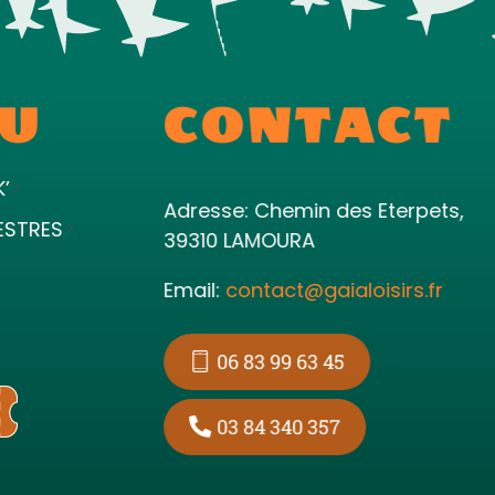
U
CONTACT
K’
Adresse: Chemin des Eterpets,
ESTRES
39310 LAMOURA
Email:
contact@gaialoisirs.fr
06 83 99 63 45
03 84 340 357