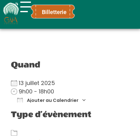
Billetterie
Gaïa Loisirs
Terre ludique et innovante pour tous
Quand
13 juillet 2025
9h00 - 18h00
Ajouter au Calendrier
Télécharger ICS
Calendrier Goog
Type d’évènement