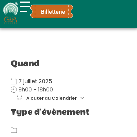
Billetterie
Gaïa Loisirs
Terre ludique et innovante pour tous
Quand
7 juillet 2025
9h00 - 18h00
Ajouter au Calendrier
Télécharger ICS
Calendrier Go
Type d’évènement