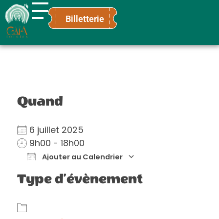
Billetterie
Gaïa Loisirs
Terre ludique et innovante pour tous
Quand
6 juillet 2025
9h00 - 18h00
Ajouter au Calendrier
Télécharger ICS
Calendrier Go
Type d’évènement