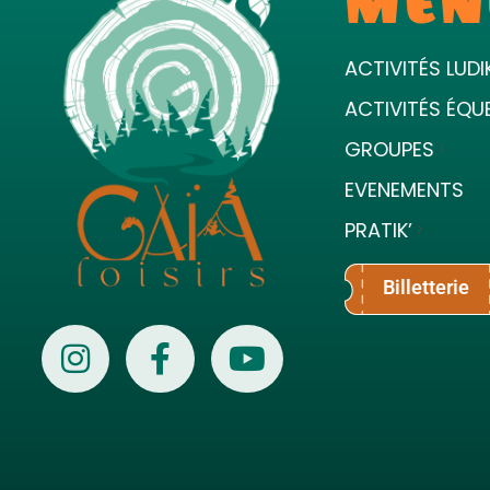
MEN
ACTIVITÉS LUDI
ACTIVITÉS ÉQU
GROUPES
EVENEMENTS
PRATIK’
Billetterie
Gaïa Loisirs
Terre ludique et innovante pour tous