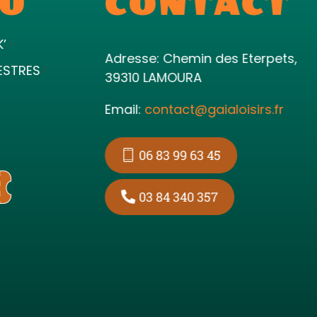
U
CONTACT
K’
Adresse: Chemin des Eterpets,
ESTRES
39310 LAMOURA
Email:
contact@gaialoisirs.fr
06 83 99 63 45
03 84 340 357