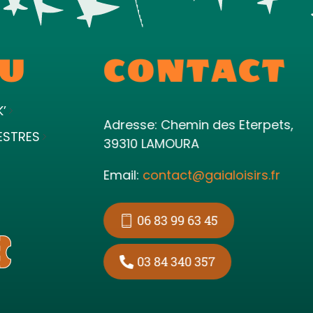
U
CONTACT
K’
Adresse: Chemin des Eterpets,
ESTRES
39310 LAMOURA
Email:
contact@gaialoisirs.fr
06 83 99 63 45
03 84 340 357