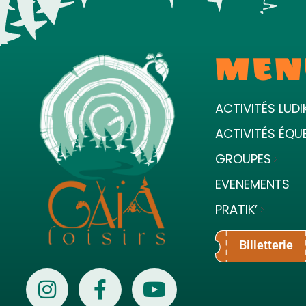
MEN
ACTIVITÉS LUDI
ACTIVITÉS ÉQU
GROUPES
EVENEMENTS
PRATIK’
Billetterie
Gaïa Loisirs
Terre ludique et innovante pour tous