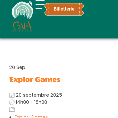
Billetterie
Gaïa Loisirs
Terre ludique et innovante pour tous
20
Sep
Explor Games
20 septembre 2025
14h00 - 18h00
Explor' Games