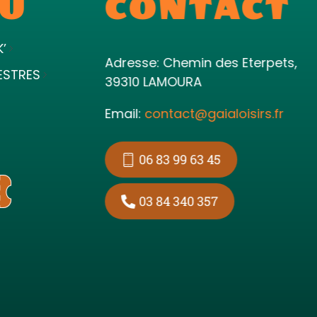
U
CONTACT
K’
Adresse: Chemin des Eterpets,
ESTRES
39310 LAMOURA
Email:
contact@gaialoisirs.fr
06 83 99 63 45
03 84 340 357