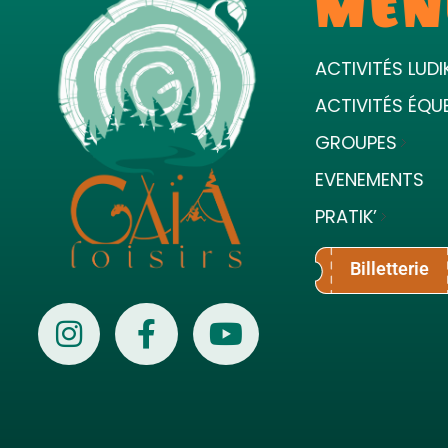
MEN
ACTIVITÉS LUDI
ACTIVITÉS ÉQU
GROUPES
EVENEMENTS
PRATIK’
Billetterie
Gaïa Loisirs
Terre ludique et innovante pour tous